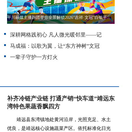
平川融媒主播跑团带你全景解锁2026“吉祥·文冠”白银平川半程马拉松新赛道
深耕网格践初心 凡人微光暖邻里——记
马成福：以歌为翼，让“东方神树”文冠
一辈子守护一方灯火
补齐冷链产业链 打通产销“快车道”靖远东
湾特色果蔬香飘四方
靖远县东湾镇地处黄河沿岸，光照充足、水土
优良，是靖远核心设施蔬菜产区。依托标准化日光