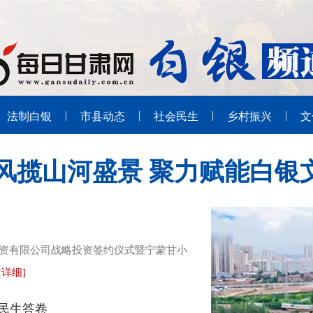
|
|
|
|
法制白银
市县动态
社会民生
乡村振兴
文
风揽山河盛景 聚力赋能白银
投资有限公司战略投资签约仪式暨宁蒙甘小
[详细]
民生答卷