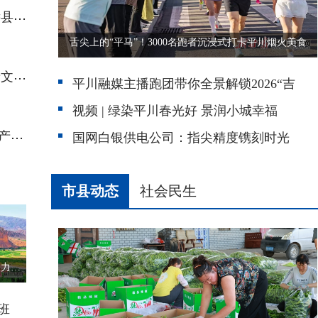
农机赋能提质效 科技助农促振兴——靖远县扎实推进农机推广工作助力现代农业发展
舌尖上的“平马”！3000名跑者沉浸式打卡平川烟火美食
拓荒植绿铸青山 产业兴乡启新程——景泰文冠果产业点亮西北荒原题振兴希望
平川融媒主播跑团带你全景解锁2026“吉
视频 | 绿染平川春光好 景润小城幸福
从“深在乡间”到“走向全国” 白银区甘味农产借“数”出圈
国网白银供电公司：指尖精度镌刻时光
市县动态
社会民生
媒体采风揽山河盛景 聚力赋能白银文旅出圈出彩
班