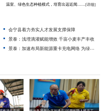
温室、绿色生态种植模式，培育出远近闻……
[详细]
基
会宁县着力夯实人才发展支撑保障
景泰：浅埋滴灌赋能增效 千亩小麦丰产丰收
图景
景泰：加速布局新能源重卡充电网络 为绿色物流“充满电”
提升“颜值”锻造“内核” 银光集团推进生产现场提质升级
银光集团举办庆祝建党105周年暨人民兵工创建95周年乒乓球赛