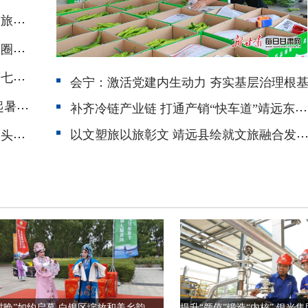
携手打造跨省精品廊道 景泰开启宁蒙甘文旅融合发展新征程
媒体采风揽山河盛景 聚力赋能白银文旅出圈出彩
畅游黄河风情 乐享多彩白银——白银市第七届黄河风情文化旅游节隆重开幕
会宁：激活党建内生动力 夯实基层治理根
书香伴暑假 服务暖人心 靖远县图书馆掀起暑期阅读热潮
补齐冷链产业链 打通产销“快车道”靖远东湾特色果蔬香飘四方
以文塑旅以旅彰文 靖远县绘就文旅融合发展新
环联甘宁蒙 联动促发展！黄河石林—沙坡头—通湖草原文旅黄金环线即将启幕
夏日“村晚”如约启幕 白银区绽放和美乡韵别样风华