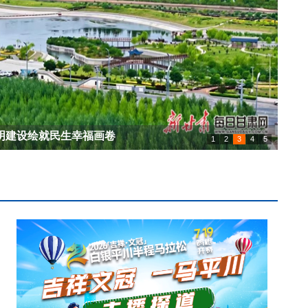
携两项成果首次亮相上海碳博会
1
2
3
4
5
白银市招商推介会成功举办
工职业技能暨消防行业技能竞赛开赛
明建设绘就民生幸福画卷
文化和自然遗产日”非遗宣传展示主会场活动在靖远县启幕