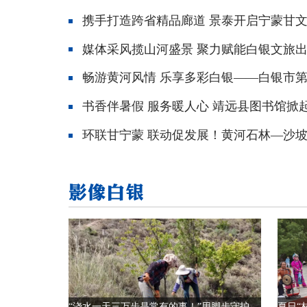
“浇水一天三万步是常有的事！”用脚步守护青山的白银区护林员