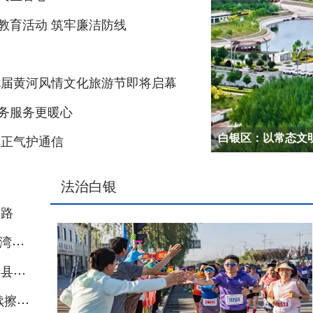
教育活动 筑牢廉洁防线
七届黄河风情文化旅游节即将启幕
务服务更暖心
国网白银供电公司
风正气护通信
第三十二届兰洽会
2026年白银区职
白银区：以常态文
甘肃省2026年“
法治白银
民路
夏日“桃”醉！油桃口碑留住常客 白银区强湾乡林果产业提质增效
链上发力强产业 双擎驱动稳增收——景泰县东西部协作纪实
容洁净入画来 美丽乡村绽新颜 白银区持续擦亮农村人居环境底色