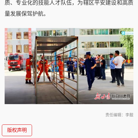
质、专业化的技能人才队伍，为辖区平安建设和高质
量发展保驾护航。
责任编辑：李靓
版权声明