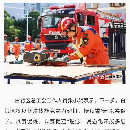
白银区总工会工作人员张小娟表示，下一步，白
银区将以此次技能竞赛为契机，持续秉持“以赛促
学、以赛促练、以赛促建”理念，常态化开展多层