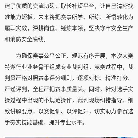
建了优质的交流切磋、取长补短平台，让自己清晰找
准能力短板。未来将把赛事所学、所练、所悟转化为
履职实效，深耕岗位、锤炼本领，坚决守牢安全生产
和消防安全底线。
为确保赛事公平公正、规范有序开展，本次大赛
特邀行业业务骨干组成专业裁判组。竞赛过程中，裁
判员严格对照赛事评分细则，逐项对标、精准打分、
严谨评判，全程严把赛事质量关。同时，针对选手实
操过程中出现的不规范操作，裁判现场纠错指导、细
致讲解要点，以赛促训、以评促升，切实助力参赛选
手夯实技能基础、提升专业水平。