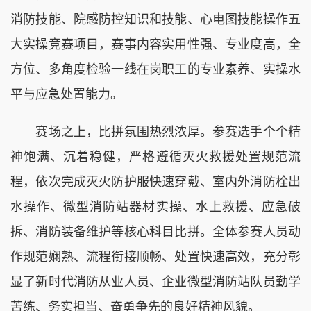
消防技能、院感防控知识和技能、心电图技能操作五
大实操竞赛项目，赛事内容实用性强、专业度高，全
方位、多角度检验一线在岗职工的专业素养、实操水
平与应急处置能力。
赛场之上，比拼氛围热烈浓厚。参赛选手个个精
神饱满、沉着稳健，严格遵循灭火救援处置规范流
程，依次完成灭火防护服快速穿戴、室内外消防栓出
水操作、微型消防站器材实操、水上救援、应急破
拆、消防装备维护等核心科目比拼。全体参赛人员动
作规范娴熟、流程衔接顺畅、处置快速高效，充分彰
显了新时代消防从业人员、企业微型消防站队员勤学
苦练、务实担当、奋勇争先的良好精神风貌。