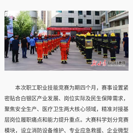
本次职工职业技能竞赛为期四个月，赛事设置紧
密贴合白银区产业发展、岗位实际及民生保障需求，
聚焦安全生产、医疗卫生两大核心领域，精准对接基
层岗位履职痛点和能力提升重点。大赛科学划分竞赛
模块，设立消防设备维护、专业应急救援、企业微型