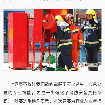
“竞赛不仅让我们熟练掌握了灭火逃生、应急处
置的专业技能，更进一步强化了消防安全责任意
识。”参赛选手杨凡表示，本次竞赛为行业从业者搭