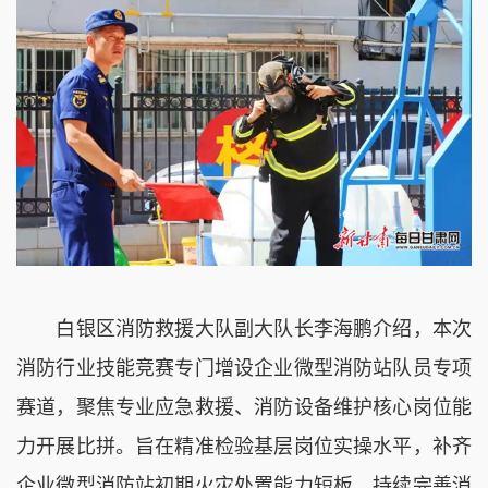
白银区消防救援大队副大队长李海鹏介绍，本次
消防行业技能竞赛专门增设企业微型消防站队员专项
赛道，聚焦专业应急救援、消防设备维护核心岗位能
力开展比拼。旨在精准检验基层岗位实操水平，补齐
企业微型消防站初期火灾处置能力短板，持续完善消