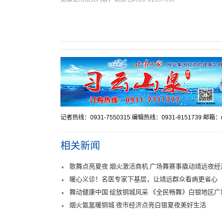
记者热线：0931-7550315 编辑热线：0931-8151739 邮箱：mr
相关新闻
歌舞点亮夏夜 烟火激活商机 广场舞赛事撬动靖远夜经
暖心义诊！名医专家下基层，让靖远群众看病更省心
舞动健康中国 绽放铜城风采 《全民畅舞》白银地区
烟火氤氲暖铜城 夜市经济点亮白银夏夜美好生活