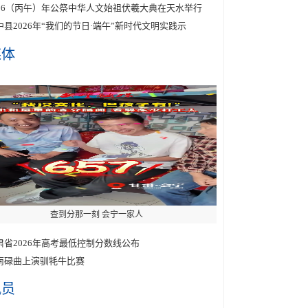
026（丙午）年公祭中华人文始祖伏羲大典在天水举行
中县2026年“我们的节日·端午”新时代文明实践示
媒体
查到分那一刻 会宁一家人
肃省2026年高考最低控制分数线公布
南碌曲上演驯牦牛比赛
讯员