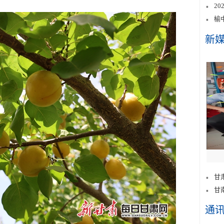
2
榆
新
甘
甘
通