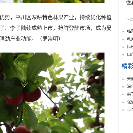
徽
势，平川区深耕特色林果产业，持续优化种植
正沿
子、李子陆续成熟上市，抢鲜登陆市场，成为夏
临
强劲产业动能。（罗崇明）
政
民
山
精
美
深
实
促
市