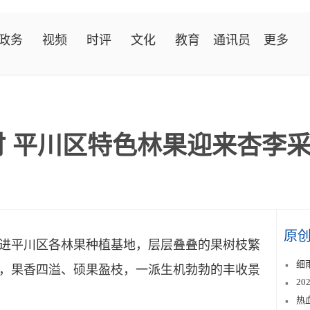
政务
视频
时评
文化
教育
通讯员
更多
时 平川区特色林果迎来杏李
原
平川区各林果种植基地，层层叠叠的果树枝繁
细
，果香四溢、硕果盈枝，一派生机勃勃的丰收景
2
热