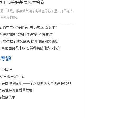
县用心答好基层民生答卷
夏日清晨，徽县城关镇东街社区的巷子里，几位老人
着新修的步...
泽:筑牢工业"压舱石" 奋力实现"双过半"
务服务加码 金塔目建设按下“快进键”
乐:擦亮数字政务底色 提升便民服务温度
丹富硒西蓝花丰收 智慧种菜赋能乡村振兴
彩专题
丽中国行
化“三抓三促”行动
干兴陇 勇毅前行——学习贯彻落实全国两会精神
进民营经济高质量发展
县融媒集萃