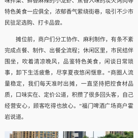
味拌菜、鲜香麻辣的小龙虾、焦香入味的炭火烤肉等
特色美食一应俱全，浓郁香气萦绕街巷，吸引不少市
民驻足选购、打卡品尝。
摊位前，商户们分工协作、麻利制作，有条不紊
完成点餐、制作、出餐全流程；休闲区里，市民结伴
围坐，吹着清凉晚风，品鉴特色美食，闲谈日常琐
事，卸下生活疲惫，尽享夏夜悠闲惬意。“商圈人流
量稳定，我们每天准时出摊，一直坚持把控食材品
质，口味实在、定价公道，积攒了很多回头客，自己
经营安心，顾客吃得也放心。”福门啤酒广场商户霍
岩说道。