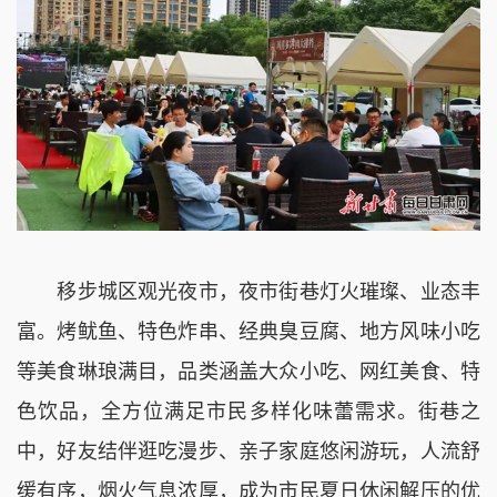
移步城区观光夜市，夜市街巷灯火璀璨、业态丰
富。烤鱿鱼、特色炸串、经典臭豆腐、地方风味小吃
等美食琳琅满目，品类涵盖大众小吃、网红美食、特
色饮品，全方位满足市民多样化味蕾需求。街巷之
中，好友结伴逛吃漫步、亲子家庭悠闲游玩，人流舒
缓有序，烟火气息浓厚，成为市民夏日休闲解压的优