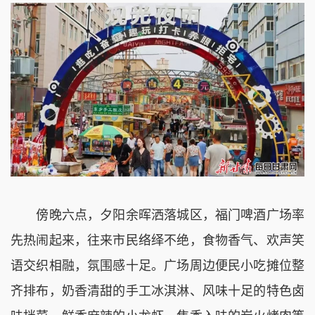
傍晚六点，夕阳余晖洒落城区，福门啤酒广场率
先热闹起来，往来市民络绎不绝，食物香气、欢声笑
语交织相融，氛围感十足。广场周边便民小吃摊位整
齐排布，奶香清甜的手工冰淇淋、风味十足的特色卤