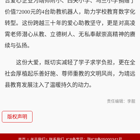
合爱心企业为靖师附小、西关小学、乌兰小学捐赠了
价值72000元的4台助教机器人，助力学校教育数字化
转型。这份跨越三十年的爱心助教坚守，更是对高凌
霄老师潜心从教、立德树人、无私奉献崇高精神的赓
续与弘扬。
这份大爱，既切实减轻了学子求学负担，更在全
社会厚植起乐善好施、尊师重教的文明风尚，为靖远
县教育发展注入了温暖持久的动力。
责任编辑：李靓
版权声明
首页
|
关于我们
|
联系我们
ICP备案号：陇ICP备05000341号