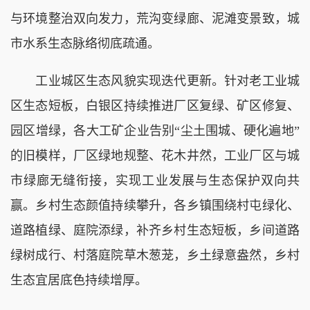
与环境整治双向发力，荒沟变绿廊、泥滩变景致，城
市水系生态脉络彻底疏通。
工业城区生态风貌实现迭代更新。针对老工业城
区生态短板，白银区持续推进厂区复绿、矿区修复、
园区增绿，各大工矿企业告别“尘土围城、硬化遍地”
的旧模样，厂区绿地规整、花木井然，工业厂区与城
市绿廊无缝衔接，实现工业发展与生态保护双向共
赢。乡村生态颜值持续攀升，各乡镇围绕村屯绿化、
道路植绿、庭院添绿，补齐乡村生态短板，乡间道路
绿树成行、村落庭院草木葱茏，乡土绿意盎然，乡村
生态宜居底色持续增厚。