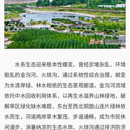
水系生态迎来根本性蝶变。曾经淤堵杂乱、环境
脏乱的金沟河、火烧沟，通过系统性综合治理，蜕变
为水清岸绿、林水相依的生态景观廊道。金沟河流域
依托中水回收利用体系，以再生水滋养山林绿地，破
解旱区绿化缺水难题，东台至西北铜面山连片绿林依
水而生，河道两岸草木繁茂、步道通畅，成为市民休
闲漫步、消暑纳凉的生态水岸。火烧沟通过排洪防涝