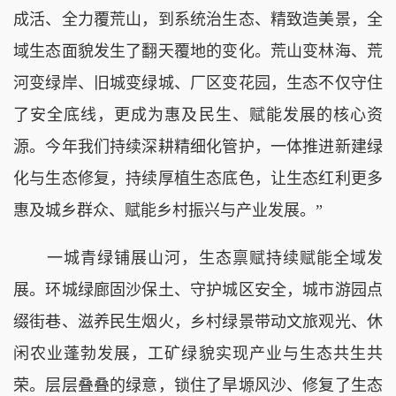
成活、全力覆荒山，到系统治生态、精致造美景，全
域生态面貌发生了翻天覆地的变化。荒山变林海、荒
河变绿岸、旧城变绿城、厂区变花园，生态不仅守住
了安全底线，更成为惠及民生、赋能发展的核心资
源。今年我们持续深耕精细化管护，一体推进新建绿
化与生态修复，持续厚植生态底色，让生态红利更多
惠及城乡群众、赋能乡村振兴与产业发展。”
一城青绿铺展山河，生态禀赋持续赋能全域发
展。环城绿廊固沙保土、守护城区安全，城市游园点
缀街巷、滋养民生烟火，乡村绿景带动文旅观光、休
闲农业蓬勃发展，工矿绿貌实现产业与生态共生共
荣。层层叠叠的绿意，锁住了旱塬风沙、修复了生态