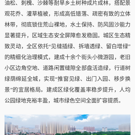
油松、刺槐、沙棘等耐旱乡土树种成片成林，搭配景
观花乔、灌草植被，形成高低错落、疏密有致的立体
林带，彻底锁住荒山裸地，水土保持、防风固沙能力
显著提升，区域生态安全屏障愈发稳固。城区生态精
致灵动，全区依托“见缝插绿、拆墙透绿、留白增绿”
的精细化治理模式，建成十余个街头小微游园，老旧
小区边角空地、道路闲置缝隙全部盘活造绿，行道树
绿荫绵延全城，实现“推窗见绿、出门入园、移步换
景”的宜居格局。建成区绿化覆盖率稳步提升，人均
公园绿地充裕丰盈，城市绿色空间全面扩容提质。