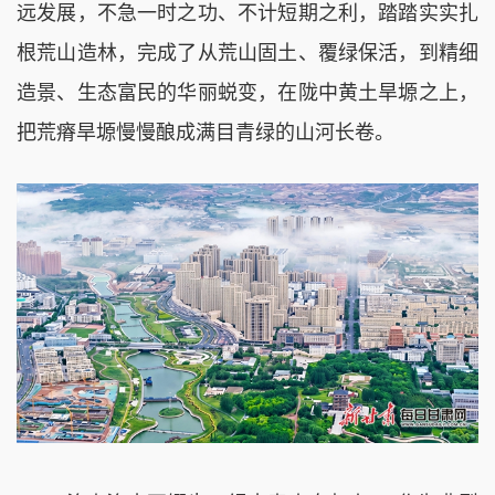
远发展，不急一时之功、不计短期之利，踏踏实实扎
根荒山造林，完成了从荒山固土、覆绿保活，到精细
造景、生态富民的华丽蜕变，在陇中黄土旱塬之上，
把荒瘠旱塬慢慢酿成满目青绿的山河长卷。