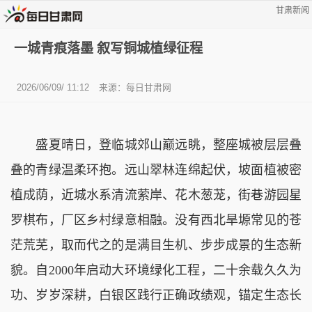
甘肃新闻
一城青痕落墨 叙写铜城植绿征程
2026/06/09/ 11:12
来源：
每日甘肃网
盛夏晴日，登临城郊山巅远眺，整座城被层层叠
叠的青绿温柔环抱。远山翠林连绵起伏，坡面植被密
植成荫，近城水系清流萦岸、花木葱茏，街巷游园星
罗棋布，厂区乡村绿意相融。没有西北旱塬常见的苍
茫荒芜，取而代之的是满目生机、步步成景的生态新
貌。自2000年启动大环境绿化工程，二十余载久久为
功、岁岁深耕，白银区践行正确政绩观，锚定生态长