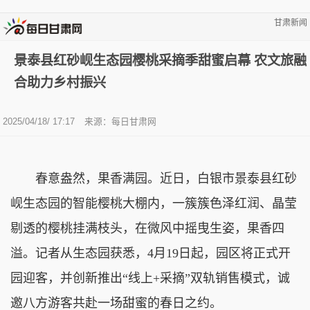
甘肃新闻
景泰县红砂岘生态园樱桃采摘季甜蜜启幕 农文旅融
合助力乡村振兴
2025/04/18/ 17:17
来源：
每日甘肃网
春意盎然，果香满园。近日，白银市景泰县红砂
岘生态园的智能樱桃大棚内，一簇簇色泽红润、晶莹
剔透的樱桃挂满枝头，在微风中摇曳生姿，果香四
溢。记者从生态园获悉，4月19日起，园区将正式开
园迎客，并创新推出“线上+采摘”双轨销售模式，诚
邀八方游客共赴一场甜蜜的春日之约。