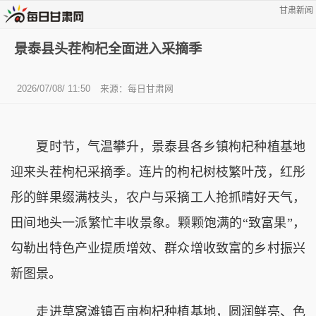
甘肃新闻
景泰县头茬枸杞全面进入采摘季
2026/07/08/ 11:50
来源：
每日甘肃网
夏时节，气温攀升，景泰县各乡镇枸杞种植基地
迎来头茬枸杞采摘季。连片的枸杞树枝繁叶茂，红彤
彤的鲜果缀满枝头，农户与采摘工人抢抓晴好天气，
田间地头一派繁忙丰收景象。颗颗饱满的“致富果”，
勾勒出特色产业提质增效、群众增收致富的乡村振兴
新图景。
走进草窝滩镇百亩枸杞种植基地，圆润鲜亮、色