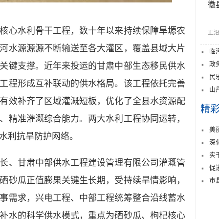
徽
心水利骨干工程，数十年以来持续保障旱塬农
正沿
河水源源源不断输送至各大灌区，覆盖县域大片
临
政
关键支撑。近年来投运的甘肃中部生态移民供水
民
工程形成互补联动的供水格局。该工程依托完善
山
有效补齐了区域灌溉短板，优化了全县水资源配
精
、精准灌溉综合能力。两大水利工程协同运转，
美
水利抗旱防护网络。
深
实
、甘肃中部供水工程建设管理有限公司灌溉管
促
硒砂瓜正值膨果关键生长期，受持续旱情影响，
市
事需求，兴电工程、中部工程统筹整合沿线蓄水
补水的科学供水模式，重点为硒砂瓜、枸杞核心