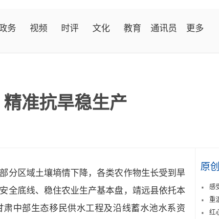
政务
视频
时评
文化
教育
通讯员
更多
 精准抗旱稳生产
原
分区域土壤墒情下降，各类农作物生长受到旱
感
安全底线、稳住农业生产基本盘，靖远县依托本
重
甘肃中部生态移民供水工程及沿线蓄水池水系资
红