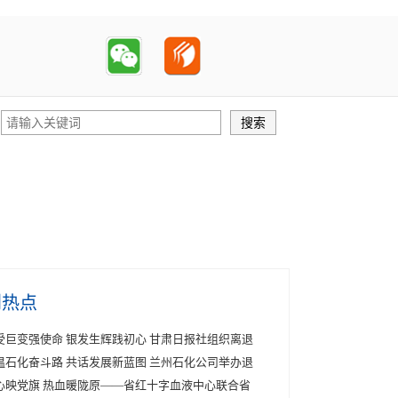
创热点
受巨变强使命 银发生辉践初心 甘肃日报社组织离退
温石化奋斗路 共话发展新蓝图 兰州石化公司举办退
心映党旗 热血暖陇原——省红十字血液中心联合省