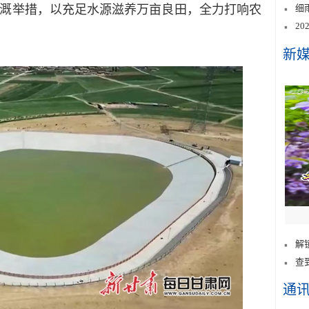
溉举措，以充足水源滋养万亩良田，全力打响农
细
2
新
解
查
通