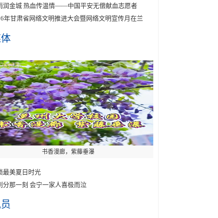
雨润金城 热血传温情——中国平安无偿献血志愿者
026年甘肃省网络文明推进大会暨网络文明宣传月在兰
媒体
书香漫廊，紫藤垂瀑
锁最美夏日时光
到分那一刻 会宁一家人喜极而泣
讯员