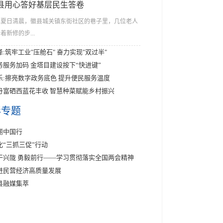
县用心答好基层民生答卷
夏日清晨，徽县城关镇东街社区的巷子里，几位老人
着新修的步...
泽:筑牢工业"压舱石" 奋力实现"双过半"
务服务加码 金塔目建设按下“快进键”
乐:擦亮数字政务底色 提升便民服务温度
丹富硒西蓝花丰收 智慧种菜赋能乡村振兴
彩专题
丽中国行
化“三抓三促”行动
干兴陇 勇毅前行——学习贯彻落实全国两会精神
进民营经济高质量发展
县融媒集萃