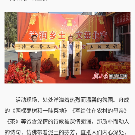
活动现场，处处洋溢着热烈而温馨的氛围。舟成
的《两棵枣树和一畦菜地》《写给住在农村的母亲》
《茶》等饱含深情的诗歌被深情朗诵，那质朴而动人
的诗句，仿佛带着泥土的芬芳，直抵人们内心深处，