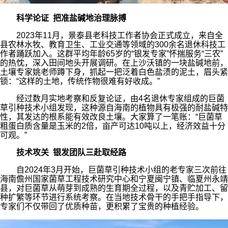
科学论证 把准盐碱地治理脉搏
2023年11月，景泰县老科技工作者协会正式成立，来自全
县农林水牧、教育卫生、工业交通等领域的300余名退休科技工
作者踊跃加入。这群平均年龄65岁的“银发专家”怀揣服务“三农”
的热忱，深入田间地头开展调研。在上沙沃镇的一块盐碱地前，
土壤专家姚老师蹲下身，抓起一把泛着白色盐渍的泥土，眉头紧
锁：“这样的土地，传统作物很难有好收成。”
经过数月实地考察和反复论证，由4名退休专家组成的巨菌
草引种技术小组发现，这种源自海南的植物具有极强的耐盐碱特
性，其发达的根系能有效改良土壤。大家算了一笔账：“巨菌草
粗蛋白质含量是玉米的2倍，亩产可达10吨以上，经济效益十分
可观。”
技术攻关 银发团队三赴取经路
自2024年3月开始，巨菌草引种技术小组的老专家三次前往
海南儋州国家菌草工程技术研究中心和宁夏闽宁镇、临夏州永靖
县，对巨菌草从萌芽到成熟的生育期全过程，以及青贮加工、留
种扩繁等环节进行系统考察。在当地技术骨干的手把手指导下，
专家们不仅带回了优质种苗，更积累了宝贵的种植经验。