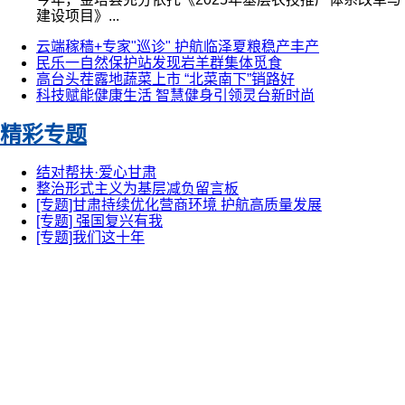
建设项目》...
云端稼穑+专家"巡诊" 护航临泽夏粮稳产丰产
民乐一自然保护站发现岩羊群集体觅食
高台头茬露地蔬菜上市 “北菜南下”销路好
科技赋能健康生活 智慧健身引领灵台新时尚
精彩专题
结对帮扶·爱心甘肃
整治形式主义为基层减负留言板
[专题]甘肃持续优化营商环境 护航高质量发展
[专题] 强国复兴有我
[专题]我们这十年