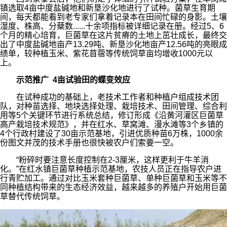
镇选取4亩中度盐碱地和新垦沙化地进行了试种。菌草生育期
间，每天都能看到老专家们拿着记录本在田间忙碌的身影。土壤
湿度、株高、分蘖数......十余项指标被详细记录在册。经过5、6
个月的精心培育，巨菌草在这片贫瘠的土地上茁壮成长，最终交
出了中度盐碱地亩产13.29吨、新垦沙化地亩产12.56吨的亮眼成
绩单，较种植玉米、紫花苜蓿等传统饲草亩均增收1000元以
上。
示范推广 4亩试验田的蝶变效应
在试种成功的基础上，老技术工作者和种植户组成技术团
队，对种苗选择、地块选择处理、栽培技术、田间管理、综合利
用等5个关键环节进行系统总结，修订形成《沿黄河灌区巨菌草
高产栽培技术规范》，并在红水、草窝滩、漫水滩等3个乡镇的
4个行政村建设了30亩示范基地，引进优质种苗6万株，1000余
份图文并茂的技术手册也很快被农户们索要一空。
“粉碎时要注意长度控制在2-3厘米，这样更利于牛羊消
化。”在红水镇巨菌草种植示范基地，农技人员正在指导农户进
行青贮加工。通过对比玉米套种巨菌草、单种巨菌草和玉米等不
同种植结构带来的生态经济效益，越来越多的养殖户开始用巨菌
草替代传统饲草。