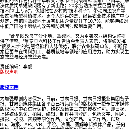
较低的农作物秸秆干草转变为季节性饲喂新鲜或青贮巨菌草，解
决优质饲草短缺问题有了新出路；20余名熟练掌握巨菌草栽植
技术的“土专家”，像播撒在乡村的“技术种子”，带动周边农户学
会这项新型种植技术。更令人惊喜的是，经县农业技术推广中心
测定，示范区盐碱地土壤有机质含量提升了10.7%，能够持续对
中低产田的土壤结构改善和防风固沙起到重要作用。
“此举既改良了沙化地、盐碱地，又为乡镇农业结构调整提
供了借鉴。”景泰县老科技工作者协会负责人表示，将继续发挥
“银发人才”的智慧经验和人脉优势，联合农业科研单位，不断探
索巨菌草在饲料加工、基质栽培等领域的应用潜力，助力实现生
态效益与经济效益双赢。
责任编辑：李靓
版权声明
版权声明
为加强原创内容保护，日前，甘肃日报、甘肃日报报业集团各子
报、甘肃新媒体集团各平台已将其所有的版权统一授予甘肃媒体
版权保护中心进行保护、维权及给第三方的授权许可。即日起，
上述媒体采访、拍摄、编辑、制作并刊登的，包括文字、图片、
摄影、视频、音频等原创作品，文创产品、文艺作品，以及
H5、海报、AR、VR、手绘、沙画、图解等新媒体产品，任何