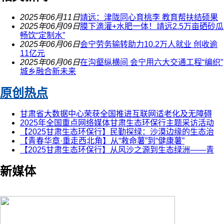
2025年06月11日
靖远：津陇同心育桃李 教育帮扶结硕果
2025年06月09日
膜下滴灌+水肥一体！靖远2.5万亩硒砂瓜
畅饮“定制水”
2025年06月06日
会宁劳务输转助力10.2万人就业 创收逾
11亿元
2025年06月06日
在沟壑纵横间 会宁用六大交通工程“编织”
城乡融合新未来
原创热点
甘肃省大数据中心荣获全国推进互联网适老化及无障碍
2025年全国重点网络媒体甘肃生态环保行主题采访活动
【2025甘肃生态环保行】民勤探绿：沙漠边缘的生态治
【青春华章·重走西北角】从“救命薯”到“健康薯”
【2025甘肃生态环保行】从风沙之源到生态绿洲——青
新媒体