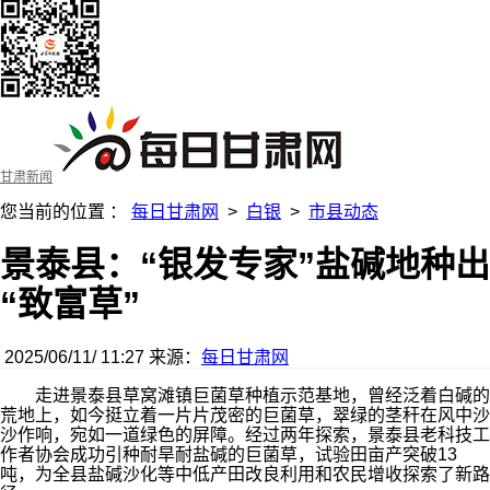
甘肃新闻
您当前的位置 ：
每日甘肃网
>
白银
>
市县动态
景泰县：“银发专家”盐碱地种出
“致富草”
2025/06/11/ 11:27
来源：
每日甘肃网
走进景泰县草窝滩镇巨菌草种植示范基地，曾经泛着白碱的
荒地上，如今挺立着一片片茂密的巨菌草，翠绿的茎秆在风中沙
沙作响，宛如一道绿色的屏障。经过两年探索，景泰县老科技工
作者协会成功引种耐旱耐盐碱的巨菌草，试验田亩产突破13
吨，为全县盐碱沙化等中低产田改良利用和农民增收探索了新路