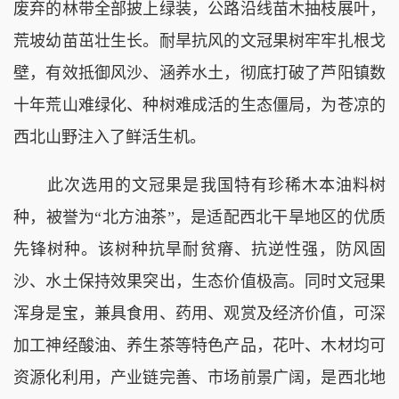
废弃的林带全部披上绿装，公路沿线苗木抽枝展叶，
荒坡幼苗茁壮生长。耐旱抗风的文冠果树牢牢扎根戈
壁，有效抵御风沙、涵养水土，彻底打破了芦阳镇数
十年荒山难绿化、种树难成活的生态僵局，为苍凉的
西北山野注入了鲜活生机。
此次选用的文冠果是我国特有珍稀木本油料树
种，被誉为“北方油茶”，是适配西北干旱地区的优质
先锋树种。该树种抗旱耐贫瘠、抗逆性强，防风固
沙、水土保持效果突出，生态价值极高。同时文冠果
浑身是宝，兼具食用、药用、观赏及经济价值，可深
加工神经酸油、养生茶等特色产品，花叶、木材均可
资源化利用，产业链完善、市场前景广阔，是西北地