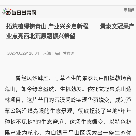
甘肃新闻
拓荒植绿铸青山 产业兴乡启新程——景泰文冠果产
业点亮西北荒原题振兴希望
2026/06/29/ 18:04
来源：
每日甘肃网
曾经风沙肆虐、寸草不生的景泰县芦阳镇教场台
荒山，如今绿意盎然、生机勃发。依托文冠果荒山造
林项目，这片昔日的荒漠秃岭实现华丽蜕变，成为芦
草公路沿线亮眼的生态景观，彻底扭转了当地“年年
种树不见树”的生态窘境。这场生态蝶变，以特色林
果产业为核心，为白银干旱山区探索出一条生态优