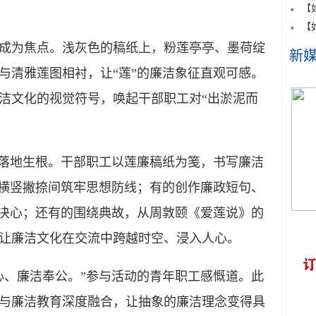
【
【
为焦点。浅灰色的稿纸上，粉莲亭亭、墨荷绽
新
与清雅莲图相衬，让“莲”的廉洁象征直观可感。
洁文化的视觉符号，唤起干部职工对“出淤泥而
落地生根。干部职工以莲廉稿纸为笺，书写廉洁
在横竖撇捺间筑牢思想防线；有的创作廉政短句、
业决心；还有的围绕典故，从周敦颐《爱莲说》的
让廉洁文化在交流中跨越时空、浸入人心。
、廉洁奉公。”参与活动的青年职工感慨道。此
与廉洁教育深度融合，让抽象的廉洁理念变得具