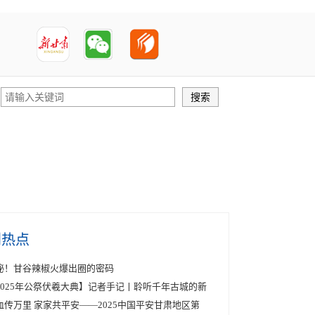
创热点
秘！甘谷辣椒火爆出圈的密码
2025年公祭伏羲大典】记者手记丨聆听千年古城的新
血传万里 家家共平安——2025中国平安甘肃地区第