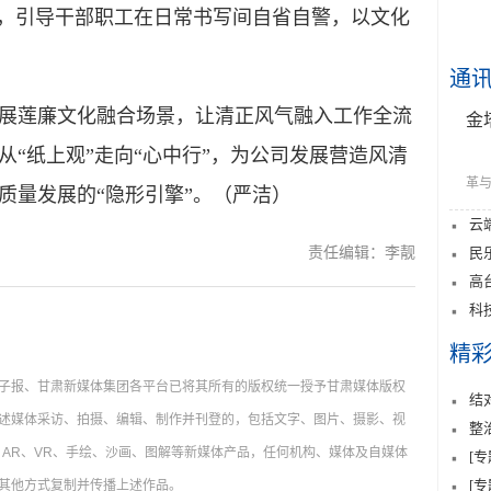
里，引导干部职工在日常书写间自省自警，以文化
通
莲廉文化融合场景，让清正风气融入工作全流
金
“纸上观”走向“心中行”，为公司发展营造风清
革与
质量发展的“隐形引擎”。（严洁）
云
责任编辑：李靓
民
高
科
精
子报、甘肃新媒体集团各平台已将其所有的版权统一授予甘肃媒体版权
结
述媒体采访、拍摄、编辑、制作并刊登的，包括文字、图片、摄影、视
整
AR、VR、手绘、沙画、图解等新媒体产品，任何机构、媒体及自媒体
[
[
其他方式复制并传播上述作品。