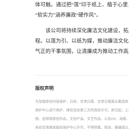
体可触。通过把“莲”印于纸上、植于心
“软实力”涵养廉政“硬作风”。
该公司将持续深化廉洁文化建设，拓展
程。以莲为引、以纸为媒，推动廉洁文化从
气正的干事氛围，让清廉成为推动工作高
版权声明
为加强原创内容保护，日前，甘肃日报、甘肃日报报业集团各
保护中心进行保护、维权及给第三方的授权许可。即日起，上
频、音频等原创作品，文创产品、文艺作品，以及H5、海报、
未经甘肃媒体版权保护中心许可，不得转载、修改、摘编或以