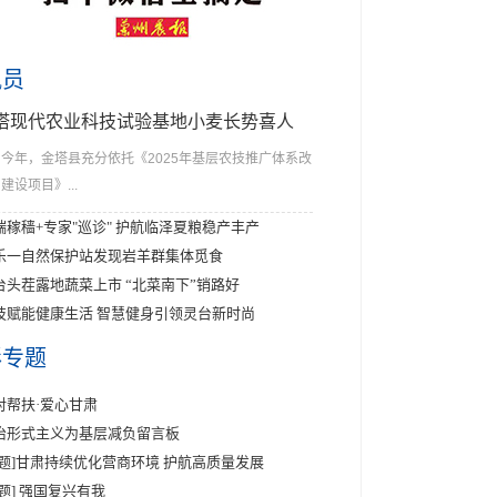
讯员
塔现代农业科技试验基地小麦长势喜人
今年，金塔县充分依托《2025年基层农技推广体系改
建设项目》...
端稼穑+专家"巡诊" 护航临泽夏粮稳产丰产
乐一自然保护站发现岩羊群集体觅食
台头茬露地蔬菜上市 “北菜南下”销路好
技赋能健康生活 智慧健身引领灵台新时尚
彩专题
对帮扶·爱心甘肃
治形式主义为基层减负留言板
专题]甘肃持续优化营商环境 护航高质量发展
专题] 强国复兴有我