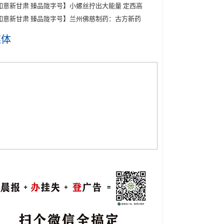
如意新甘肃 臻品陇字号】小螺丝拧出大能量 定西高
如意新甘肃 臻品陇字号】兰州佛慈制药：古方新药
媒体