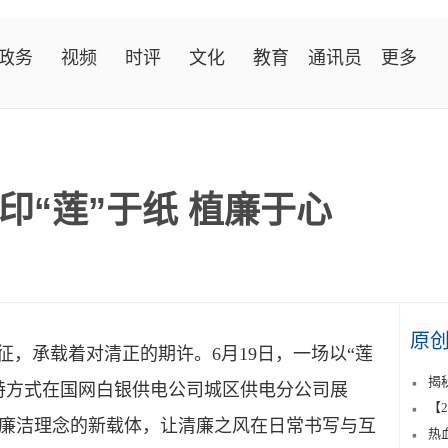
政务
视频
时评
文化
教育
通讯员
更多
印“莲”于纸 植廉于心
原
，承载着对清正的期许。6月19日，一场以“莲
揭
特方式在国网白银供电公司城区供电分公司展
【
廉洁理念的新载体，让清廉之风在日常书写与互
热