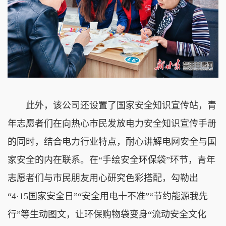
此外，该公司还设置了国家安全知识宣传站，青
年志愿者们在向热心市民发放电力安全知识宣传手册
的同时，结合电力行业特点，耐心讲解电网安全与国
家安全的内在联系。在“手绘安全环保袋”环节，青年
志愿者们与市民朋友用心研究色彩搭配，勾勒出
“4·15国家安全日”“安全用电十不准”“节约能源我先
行”等生动图文，让环保购物袋变身“流动安全文化