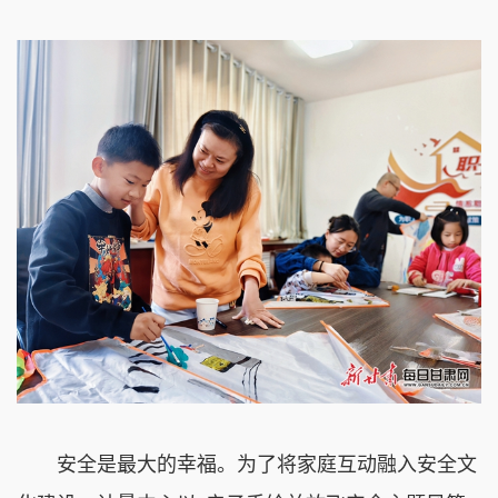
安全是最大的幸福。为了将家庭互动融入安全文