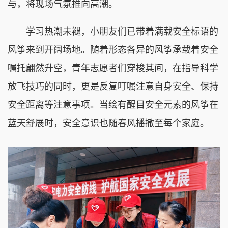
与，将现场气氛推向高潮。
学习热潮未褪，小朋友们已带着满载安全标语的
风筝来到开阔场地。随着形态各异的风筝承载着安全
嘱托翩然升空，青年志愿者们穿梭其间，在指导科学
放飞技巧的同时，更是反复叮嘱注意自身安全、保持
安全距离等注意事项。当绘有醒目安全元素的风筝在
蓝天舒展时，安全意识也随春风播撒至每个家庭。