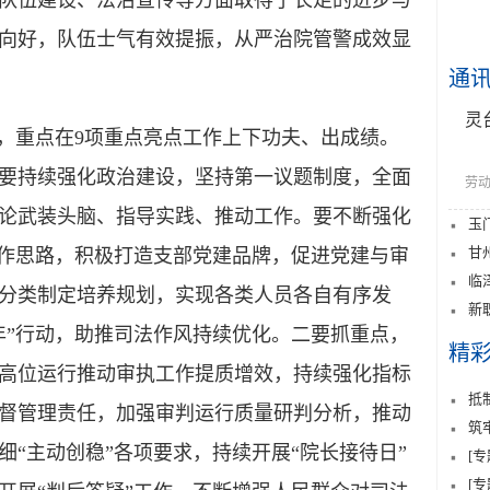
队伍建设、法治宣传等方面取得了长足的进步与
向好，队伍士气有效提振，从严治院管警成效显
通
灵
”，重点在9项重点亮点工作上下功夫、出成绩。
要持续强化政治建设，坚持第一议题制度，全面
劳动
论武装头脑、指导实践、推动工作。要不断强化
玉
甘
工作思路，积极打造支部党建品牌，促进党建与审
临
分类制定培养规划，实现各类人员各自有序发
新
年”行动，助推司法作风持续优化。二要抓重点，
精
高位运行推动审执工作提质增效，持续强化指标
抵
督管理责任，加强审判运行质量研判分析，推动
筑
“主动创稳”各项要求，持续开展“院长接待日”
[
[