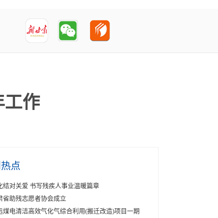
年工作
创热点
化结对关爱 书写残疾人事业温暖篇章
肃省助残志愿者协会成立
远煤电清洁高效气化气综合利用(搬迁改造)项目一期