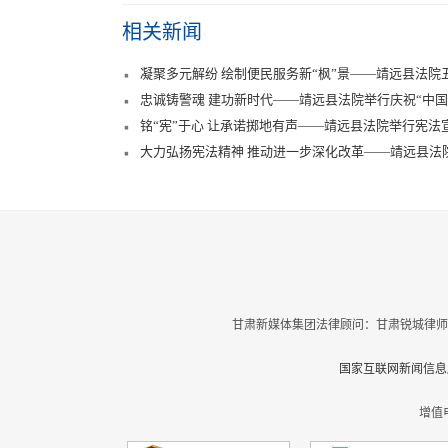
相关新闻
凝聚多元解纷 绘制便民服务新“枫”景——靖远县法院五
忠诚铸警魂 建功新时代——靖远县法院举行庆祝“中国
铭“宪”于心 让承诺掷地有声——靖远县法院举行宪法
大力弘扬宪法精神 推动进一步深化改革——靖远县法
甘肃新媒体集团法律顾问：甘肃锐城律师
国家互联网新闻信息服
增值