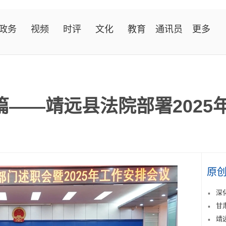
政务
视频
时评
文化
教育
通讯员
更多
篇——靖远县法院部署2025
原
深
甘
靖