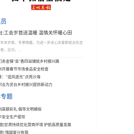
讯员
台:工会岁首送温暖 温情关怀暖心田
年末岁首，冬寒情暖。为进一步关心关爱新就业形态
者，近日，...
门赤金镇"韭"香四溢铺就乡村振兴路
州开展春节市场食品安全检查
泽：“追风逐光”点亮沙海
职业为灵台乡村振兴提供新动力
彩专题
制高额彩礼 倡导文明婚俗
牢安全生产堤坝
专题]甘肃持续优化营商环境 护航高质量发展
专题] 强国复兴有我